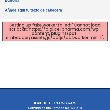
Editorial:
Añade aquí tu texto de cabecera
Setting up fake worker failed: "Cannot load
script at: https://bidi.cellpharma.com/wp-
content/plugins/pdf-
embedder/assets/js/pdfjs/pdf.worker.min.js".
Calzada de las Bombas No. 128 Lt. 3