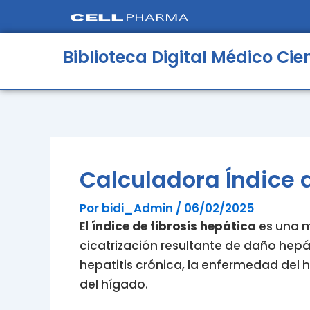
Ir
al
contenido
Biblioteca Digital Médico Cien
Calculadora Índice d
Por
bidi_Admin
/
06/02/2025
El
índice de fibrosis hepática
es una me
cicatrización resultante de daño hepá
hepatitis crónica, la enfermedad del
del hígado.