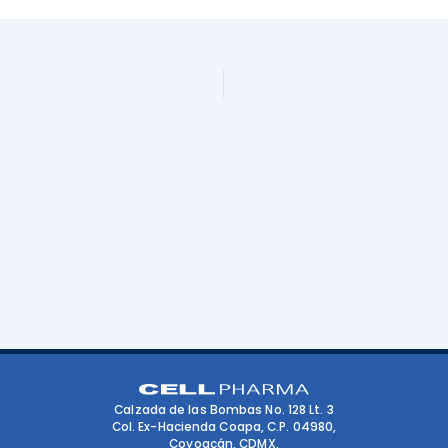
Calzada de las Bombas No. 128 Lt. 3
Col. Ex-Hacienda Coapa, C.P. 04980,
Coyoacán, CDMX.