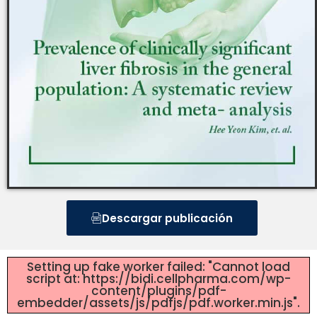
Descargar publicación
Setting up fake worker failed: "Cannot load
script at: https://bidi.cellpharma.com/wp-
content/plugins/pdf-
embedder/assets/js/pdfjs/pdf.worker.min.js".