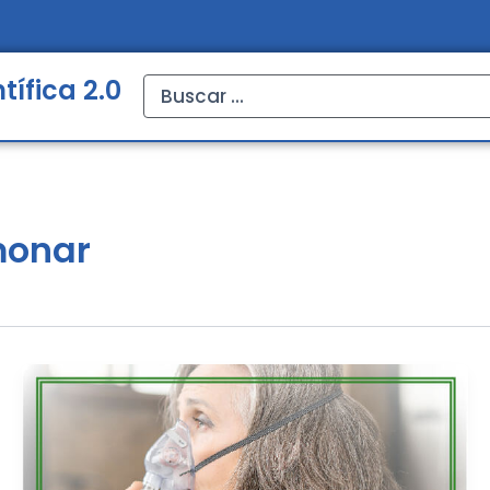
tífica 2.0
Search
...
monar